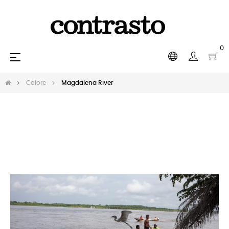
0
Toggle
☰
navigation
Colore
Magdalena River