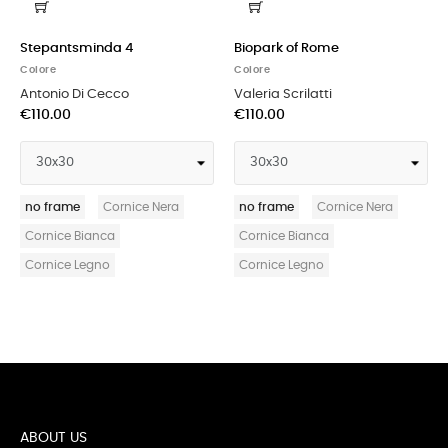
Stepantsminda 4
Biopark of Rome
Colore
Colore
Antonio Di Cecco
Valeria Scrilatti
€110.00
€110.00
no frame
Cornice Nera
no frame
Cornice Nera
Cornice Bianca
Cornice Bianca
Cornice Legno
Cornice Legno
ABOUT US