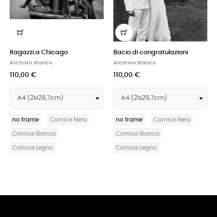
di congratulazioni
Fotografi
Jane Fon
o Storico
Archivio Storico
Archivio St
 €
110,00 €
115,00 €
ame
Cornice Nera
no frame
Cornice Nera
no frame
ce Bianca
Cornice Bianca
Cornice 
ce Legno
Cornice Legno
Cornice 