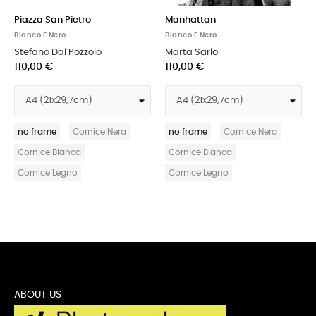
Piazza San Pietro
Manhattan
Per
Bianco E Nero
Bianco E Nero
Bia
Stefano Dal Pozzolo
Marta Sarlo
Gui
110,00 €
110,00 €
11
no frame
Cornice Nera
no frame
Cornice Nera
no
Cornice Bianca
Cornice Bianca
Co
Cornice Legno
Cornice Legno
Co
ABOUT US