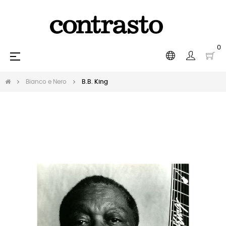
0
navigazione
☰
Toggle
Bianco e Nero
B.B. King