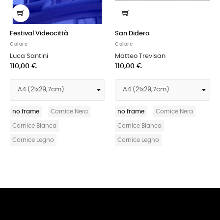
à
San Didero
Madre e figlie
Colore
Colore
Matteo Trevisan
Roberto Caccuri
110,00 €
110,00 €
ice Nera
no frame
Cornice Nera
no frame
Cornice 
Cornice Bianca
Cornice Bianca
Cornice Legno
Cornice Legno