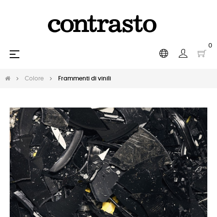
0
navigazione
☰
Toggle
Colore
Frammenti di vinili