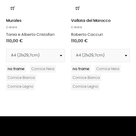
Vallata del Marocco
Stiamo ancora sognan
Colore
Colore
fari
Roberto Caccuri
Matteo Trevisan
110,00 €
110,00 €
Nera
no frame
Cornice Nera
no frame
Cornice Ner
Cornice Bianca
Cornice Bianca
Cornice Legno
Cornice Legno