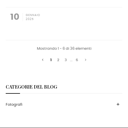
10
GENNAIO
2025
Mostrando 1 - 6 di 36 elementi


1
2
3
...
6
CATEGORIE DEL BLOG
add
Fotografi