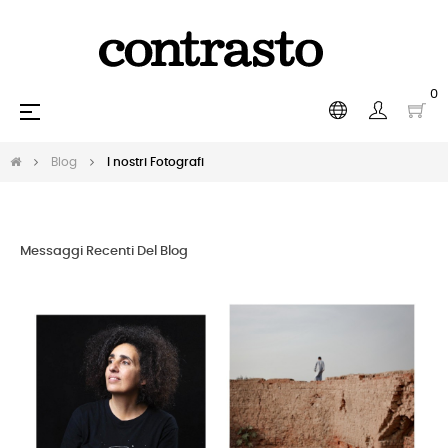
0
navigazione
☰
Toggle
Blog
I nostri Fotografi
Messaggi Recenti Del Blog