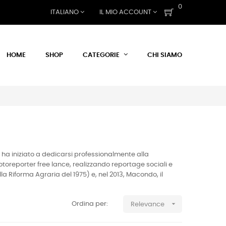
0
ITALIANO
IL MIO ACCOUNT
HOME
SHOP
CATEGORIE
CHI SIAMO
 ha iniziato a dedicarsi professionalmente alla
toreporter free lance, realizzando reportage sociali e
lla Riforma Agraria del 1975) e, nel 2013, Macondo, il

Ordina per:
Relevance