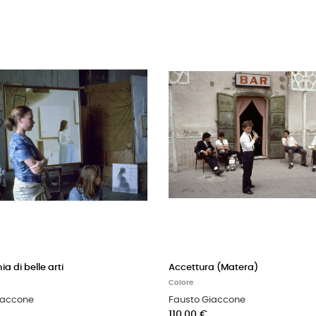
 di belle arti
Accettura (Matera)
Colore
iaccone
Fausto Giaccone
110,00 €