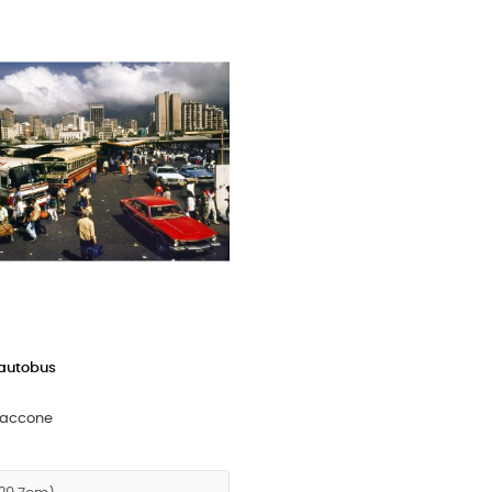
 autobus
iaccone