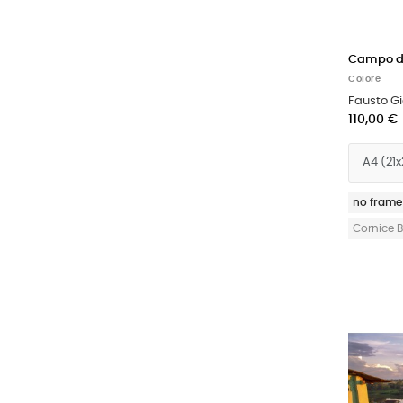
Campo de
Colore
Fausto G
110,00 €
no frame
Cornice 