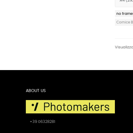
no frame
Cornice 
Visualizzat
ABOUT US
+39 06328281