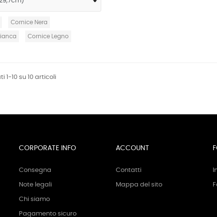
Cornice Nera
Bianca
Cornice Legno
i 1-10 su 10 articoli
CORPORATE INFO
ACCOUNT
F
Consegna
Contatti
I
Note legali
Mappa del sito
F
Chi siamo
Pagamento sicuro