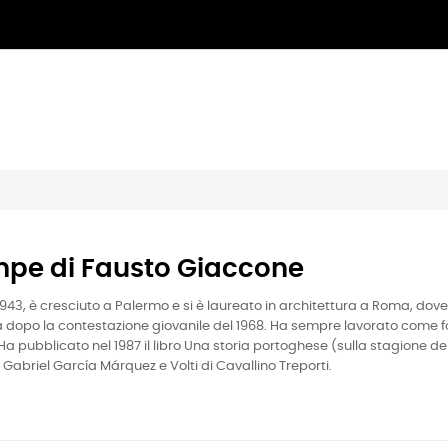
pe di Fausto Giaccone
1943, è cresciuto a Palermo e si è laureato in architettura a Roma, dove
a dopo la contestazione giovanile del 1968. Ha sempre lavorato come fo
 Ha pubblicato nel 1987 il libro Una storia portoghese (sulla stagione de
Gabriel García Márquez e Volti di Cavallino Treporti.