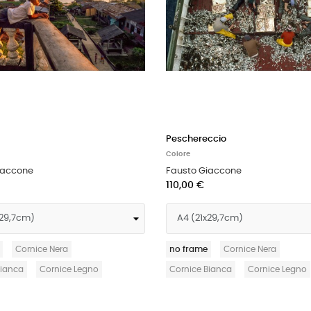
Peschereccio
Colore
iaccone
Fausto Giaccone
110,00 €
Cornice Nera
no frame
Cornice Nera
Bianca
Cornice Legno
Cornice Bianca
Cornice Legno