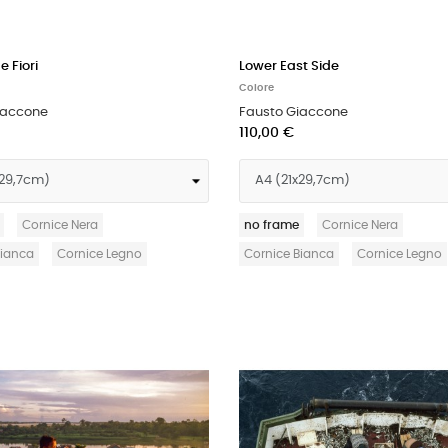
 Fiori
Lower East Side
Colore
iaccone
Fausto Giaccone
110,00 €
Cornice Nera
no frame
Cornice Nera
Bianca
Cornice Legno
Cornice Bianca
Cornice Legno