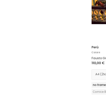
Perù
Colore
Fausto G
110,00 €
no frame
Cornice 