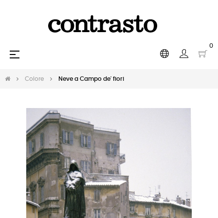
0
navigazione
☰
Toggle
Colore
Neve a Campo de' fiori