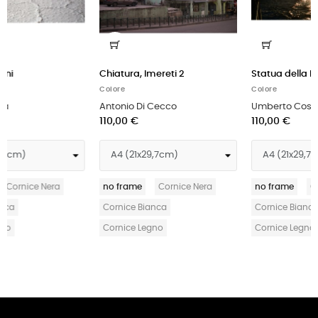
Statua della Libertà
Incognita
Colore
Colore
Umberto Costamagna
Francesco Brigida
110,00 €
110,00 €
a
no frame
Cornice Nera
no frame
Cornice Nera
Cornice Bianca
Cornice Bianca
Cornice Legno
Cornice Legno