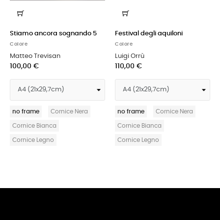
do 5
Festival degli aquiloni
Riflesso di bandiera
Colore
Colore
Luigi Orrù
Federico Guida
110,00 €
110,00 €
a
no frame
Cornice Nera
no frame
Cornice Nera
Cornice Bianca
Cornice Bianca
Cornice Legno
Cornice Legno