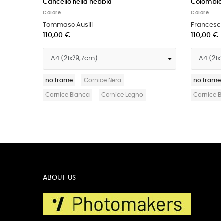
Parco di divertimenti
Zoomarine
Colore
Colore
Stefano Dal Pozzolo
Tommaso Ausili
110,00 €
115,00 €
no frame
Cornice Nera
no frame
Cornic
Cornice Bianca
Cornice Legno
Cornice Bianca
ABOUT US