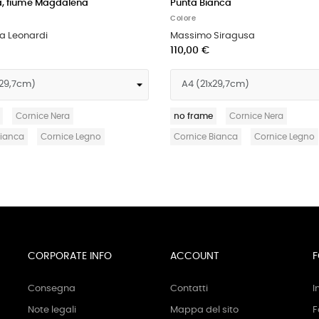
Grattacielo
Colore
Foto A3
110,00 €
e Nera
no frame
Cornice Nera
Cornice Legno
Cornice Bianca
Cornice Legno
CORPORATE INFO
ACCOUNT
F
Consegna
Contatti
I
Note legali
Mappa del sito
F