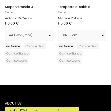
Stepantsminda 3
Tempesta di sabbia
Bo
Colore
Colore
Col
Antonio Di Cecco
Michele Palazzi
Di
110,00 €
115,00 €
11
no frame
Cornice Nera
no frame
Cornice Nera
no
Cornice Bianca
Cornice Bianca
Co
Cornice Legno
Cornice Legno
Co
ABOUT US