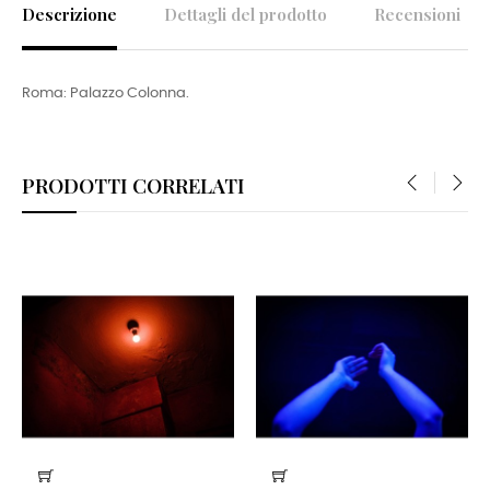
Descrizione
Dettagli del prodotto
Recensioni
Roma: Palazzo Colonna.
PRODOTTI CORRELATI
‹
›